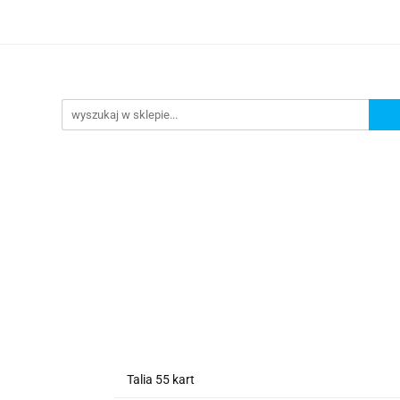
lanszowe
Gry Karciane
RPG
Akcesoria
y do Gry
Star Wars X-wing
Puzzle
e
RPG
Akcesoria
Brydż, Poker i Karty do Gry
Talia 55 kart