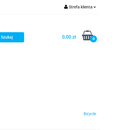
Strefa klienta
Zaloguj się
Zarejestruj się
0,00 zł
0
Dodaj zgłoszenie
Star Wars X-wing
Puzzle
Bicycle