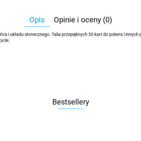
Opis
Opinie i oceny (0)
łońca i układu słonecznego. Talia przepięknych 55 kart do pokera i innyc
ycle.
Bestsellery