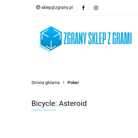
sklep@zgrany.pl
Nowości
Gry P
Brydż, Poker i Kart
Nowości
Gry Planszowe
Gry Karcian
Strona główna
Poker
Bicycle: Asteroid