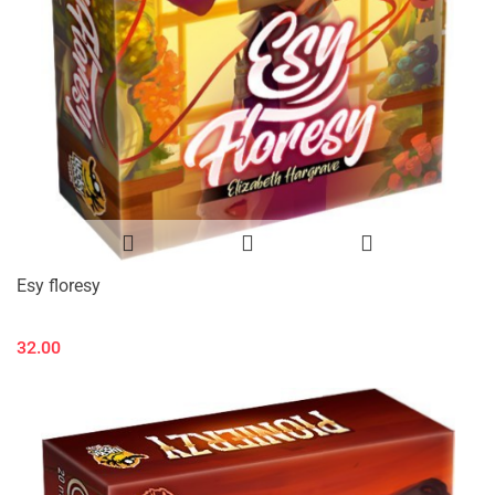
Esy floresy
32.00