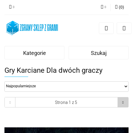
(
0
)
Zaloguj się
Zarejestruj się
Dodaj zgłoszenie
Kategorie
Szukaj
Gry Karciane Dla dwóch graczy