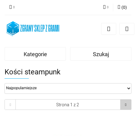
(
0
)
Zaloguj się
Zarejestruj się
Dodaj zgłoszenie
Kategorie
Szukaj
Kości steampunk