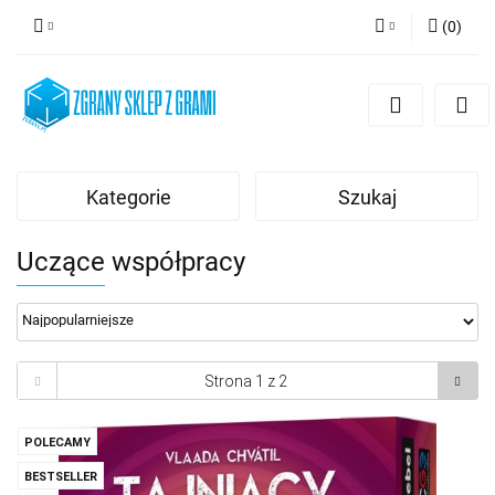
(
0
)
Zaloguj się
Zarejestruj się
Dodaj zgłoszenie
Kategorie
Szukaj
Uczące współpracy
POLECAMY
BESTSELLER