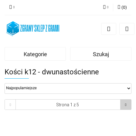
(
0
)
Zaloguj się
Zarejestruj się
Dodaj zgłoszenie
Kategorie
Szukaj
Kości k12 - dwunastościenne