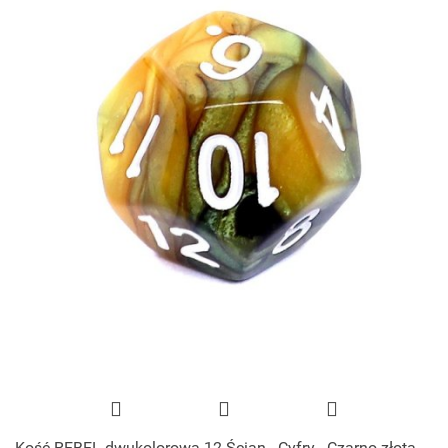
Kość REBEL dwukolorowa 12 Ścian - Cyfry - Czarno-złota,