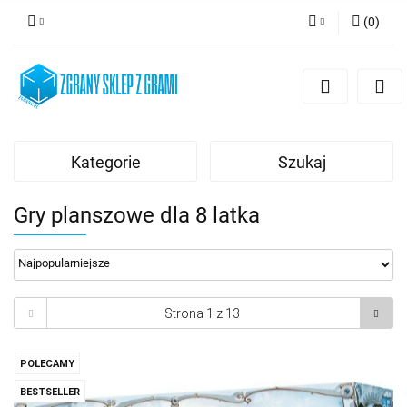
(
0
)
Zaloguj się
Zarejestruj się
Dodaj zgłoszenie
Kategorie
Szukaj
Gry planszowe dla 8 latka
POLECAMY
BESTSELLER