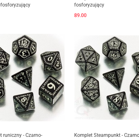
fosforyzujący
fosforyzujący
89.00
Produkt niedostępny
Produkt niedostępny
 runiczny - Czarno-
Komplet Steampunkt - Czarno