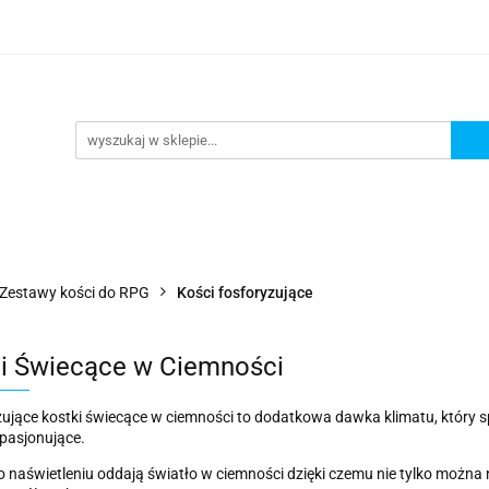
lanszowe
Gry Karciane
RPG
Akcesoria
y do Gry
Star Wars X-wing
Puzzle
e
RPG
Akcesoria
Brydż, Poker i Karty do Gry
Zestawy kości do RPG
Kości fosforyzujące
i Świecące w Ciemności
ujące kostki świecące w ciemności to dodatkowa dawka klimatu, który s
 pasjonujące.
o naświetleniu oddają światło w ciemności dzięki czemu nie tylko można 