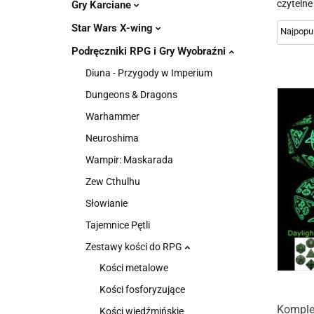
czytelne
Gry Karciane
Star Wars X-wing
Podręczniki RPG i Gry Wyobraźni
Diuna - Przygody w Imperium
Dungeons & Dragons
Warhammer
Neuroshima
Wampir: Maskarada
Zew Cthulhu
Słowianie
Tajemnice Pętli
Zestawy kości do RPG
Kości metalowe
Kości fosforyzujące
Komplet
Kości wiedźmińskie