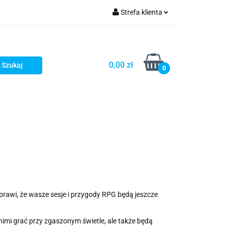
Strefa klienta
Zaloguj się
Zarejestruj się
0,00 zł
0
Dodaj zgłoszenie
Star Wars X-wing
Puzzle
prawi, że wasze sesje i przygody RPG będą jeszcze
nimi grać przy zgaszonym świetle, ale także będą