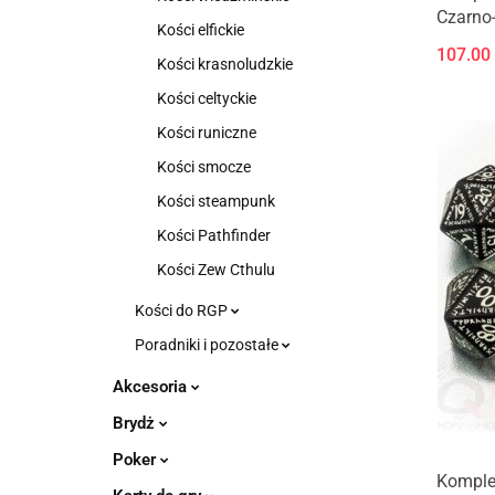
Czarno-
Kości elfickie
107.00
Kości krasnoludzkie
Kości celtyckie
Kości runiczne
Kości smocze
Kości steampunk
Kości Pathfinder
Kości Zew Cthulu
Kości do RGP
Poradniki i pozostałe
Akcesoria
Brydż
Poker
Komplet