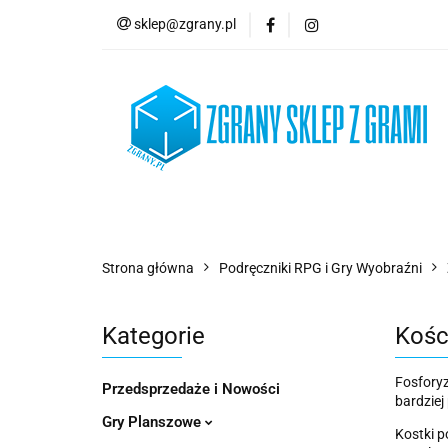
sklep@zgrany.pl
Nowości
Gry P
Brydż, Poker i Kart
Nowości
Gry Planszowe
Gry Karcian
Strona główna
Podręczniki RPG i Gry Wyobraźni
Kategorie
Kośc
Fosforyz
Przedsprzedaże i Nowości
bardziej
Gry Planszowe
Kostki p