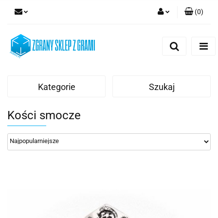
(
0
)
Zaloguj się
Zarejestruj się
Dodaj zgłoszenie
Kategorie
Szukaj
Kości smocze