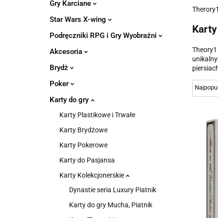
Gry Karciane
Therory1
Star Wars X-wing
Karty
Podręczniki RPG i Gry Wyobraźni
Theory11
Akcesoria
unikalny
Brydż
piersiac
Poker
Karty do gry
Karty Plastikowe i Trwałe
Karty Brydżowe
Karty Pokerowe
Karty do Pasjansa
Karty Kolekcjonerskie
Dynastie seria Luxury Piatnik
Karty do gry Mucha, Piatnik