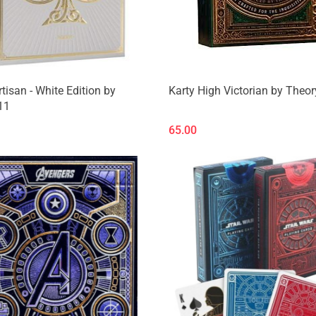
rtisan - White Edition by
Karty High Victorian by Theo
11
65.00