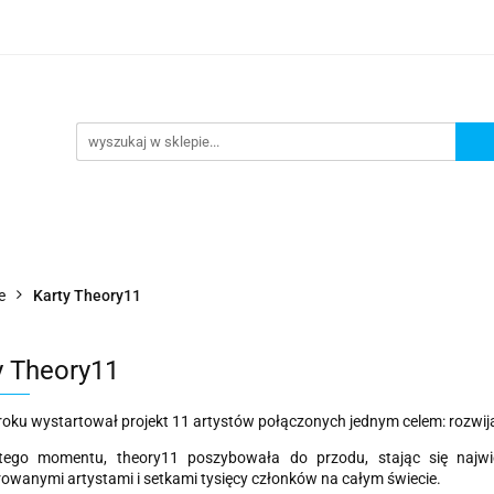
lanszowe
Gry Karciane
RPG
Akcesoria
y do Gry
Star Wars X-wing
Puzzle
e
RPG
Akcesoria
Brydż, Poker i Karty do Gry
e
Karty Theory11
y Theory11
oku wystartował projekt 11 artystów połączonych jednym celem: rozwijać
ego momentu, theory11 poszybowała do przodu, stając się najwi
rowanymi artystami i setkami tysięcy członków na całym świecie.