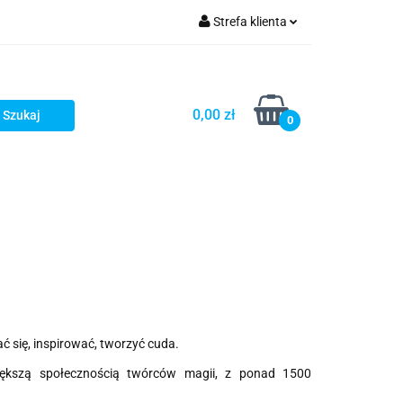
Strefa klienta
Zaloguj się
Zarejestruj się
0,00 zł
0
Dodaj zgłoszenie
Star Wars X-wing
Puzzle
 się, inspirować, tworzyć cuda.
ększą społecznością twórców magii, z ponad 1500