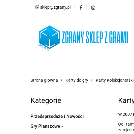
sklep@zgrany.pl
Nowości
Gry P
Brydż, Poker i Kart
Nowości
Gry Planszowe
Gry Karcian
Strona główna
Karty do gry
Karty Kolekcjonerski
Kategorie
Kart
W 2007 r
Przedsprzedaże i Nowości
Od tamt
Gry Planszowe
zarejest