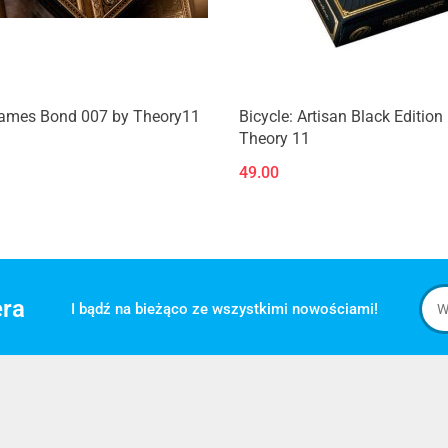
Produkt niedostępny
Produkt niedostępny
James Bond 007 by Theory11
Bicycle: Artisan Black Edition
Theory 11
49.00
era
I bądź na bieżąco ze wszystkimi nowościami!