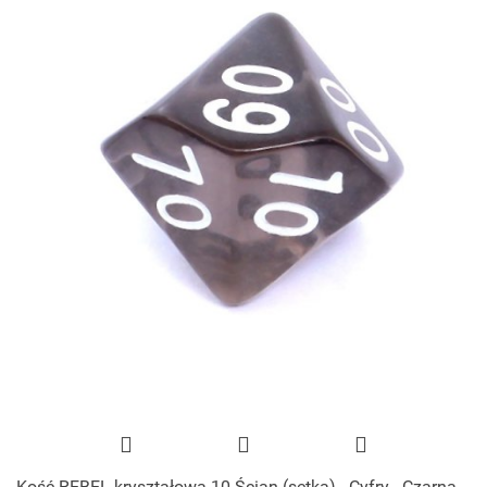
Kość REBEL kryształowa 10 Ścian (setka) - Cyfry - Czarna