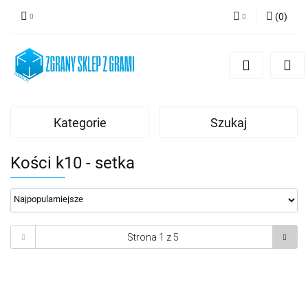
(
0
)
Zaloguj się
Zarejestruj się
Dodaj zgłoszenie
Kategorie
Szukaj
Kości k10 - setka