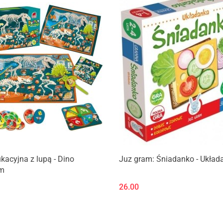
Produkt niedostępny
Produkt niedostępny
kacyjna z lupą - Dino
Juz gram: Śniadanko - Układ
m
26.00