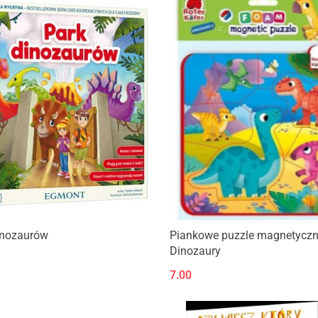
inozaurów
Piankowe puzzle magnetyczn
Dinozaury
7.00