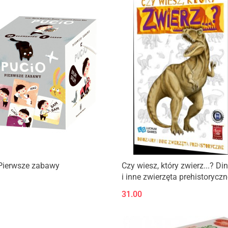
Produkt niedostępny
Produkt niedostępny
 Pierwsze zabawy
Czy wiesz, który zwierz...? Di
i inne zwierzęta prehistorycz
31.00