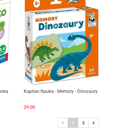
Produkt niedostępny
anka
Kapitan Nauka - Memory - Dinozaury
29.00
1
2