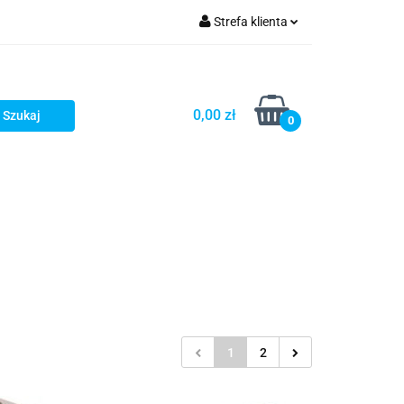
Strefa klienta
Zaloguj się
Zarejestruj się
0,00 zł
0
Dodaj zgłoszenie
Star Wars X-wing
Puzzle
1
2