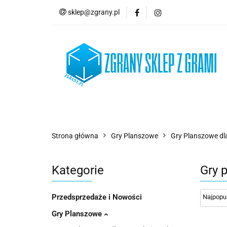
sklep@zgrany.pl
Nowości
Gry P
Brydż, Poker i Kart
Nowości
Gry Planszowe
Gry Karcian
Strona główna
Gry Planszowe
Gry Planszowe dla
Kategorie
Gry 
Przedsprzedaże i Nowości
Gry Planszowe