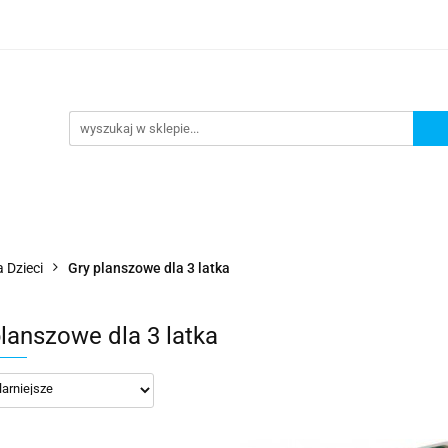
lanszowe
Gry Karciane
RPG
Akcesoria
y do Gry
Star Wars X-wing
Puzzle
e
RPG
Akcesoria
Brydż, Poker i Karty do Gry
 Dzieci
Gry planszowe dla 3 latka
planszowe dla 3 latka