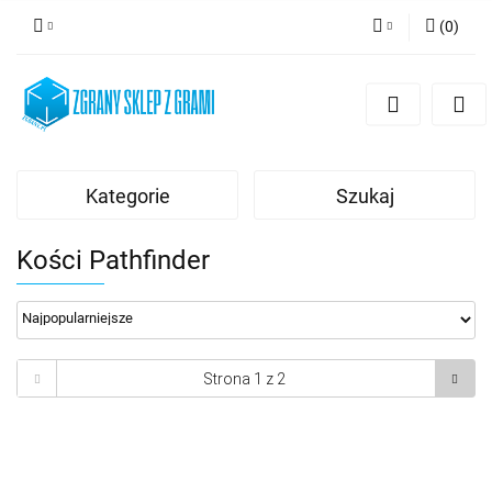
(
0
)
Zaloguj się
Zarejestruj się
Dodaj zgłoszenie
Kategorie
Szukaj
Kości Pathfinder