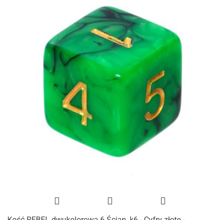
Kość REBEL dwukolorowa 6 Ścian, k6 - Cyfry złote -