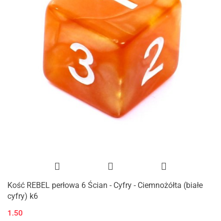
Kość REBEL perłowa 6 Ścian - Cyfry - Ciemnożółta (białe
cyfry) k6
1.50