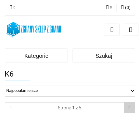
(
0
)
Zaloguj się
Zarejestruj się
Dodaj zgłoszenie
Kategorie
Szukaj
K6