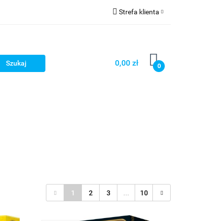
Strefa klienta
Zaloguj się
Zarejestruj się
0,00 zł
0
Dodaj zgłoszenie
Star Wars X-wing
Puzzle
1
2
3
...
10