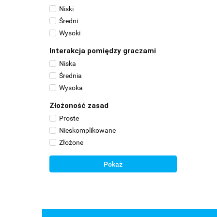
Niski
ok. 60 min.
Średni
40 - 120 min.
Wysoki
60 do 90 min.
75 do 120 min.
Interakcja pomiędzy graczami
90 do 180 min.
Niska
Średnia
Wysoka
Złożoność zasad
Proste
Nieskomplikowane
Złożone
Pokaż