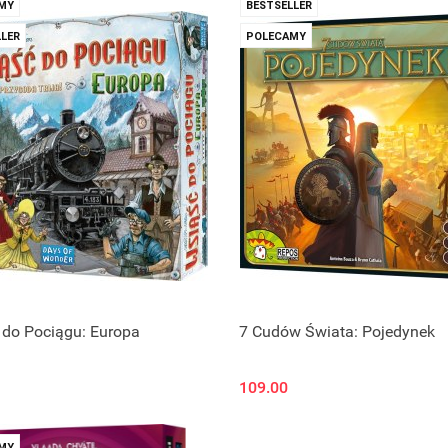
MY
BESTSELLER
LER
POLECAMY
 do Pociągu: Europa
7 Cudów Świata: Pojedynek
109.00
MY