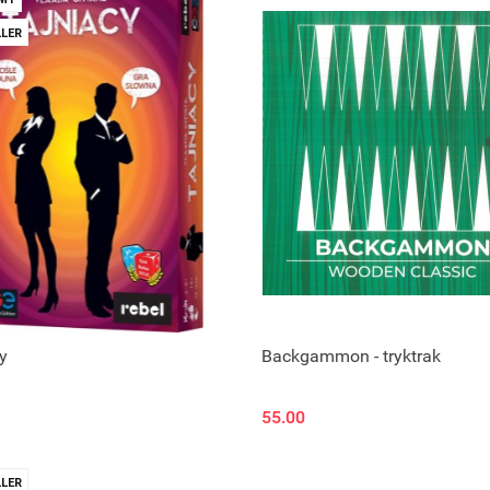
LER
y
Backgammon - tryktrak
55.00
LER