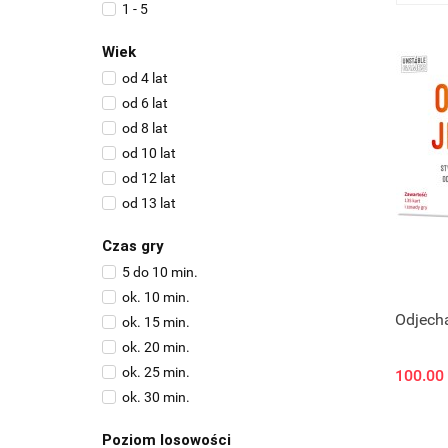
1 - 5
1 - 6
Wiek
1 - 8
od 4 lat
2 - 3
od 6 lat
2 - 4
od 8 lat
2 - 5
od 10 lat
2 - 6
od 12 lat
2 - 7
od 13 lat
2 - 8
od 14 lat
2 - 13
Czas gry
od 18 lat
3 - 6
5 do 10 min.
4 - 12
ok. 10 min.
Odjech
ok. 15 min.
ok. 20 min.
ok. 25 min.
100.00
ok. 30 min.
ok. 45 min.
Poziom losowości
45 - 60 min.