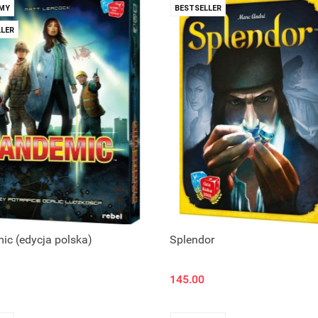
MY
BESTSELLER
LER
c (edycja polska)
Splendor
145.00