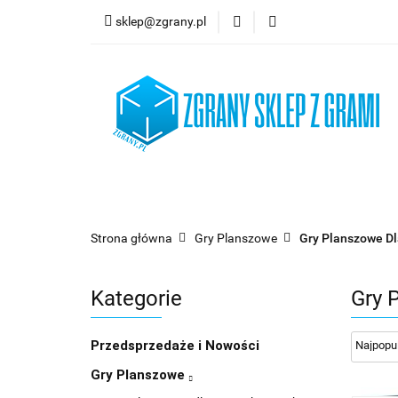
sklep@zgrany.pl
Nowości
Gry P
Brydż, Poker i Kart
Nowości
Gry Planszowe
Gry Karcian
Strona główna
Gry Planszowe
Gry Planszowe Dl
Kategorie
Gry 
Przedsprzedaże i Nowości
Gry Planszowe