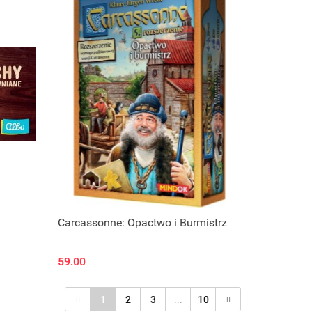
Carcassonne: Opactwo i Burmistrz
59.00
1
2
3
...
10