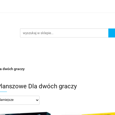
lanszowe
Gry Karciane
RPG
Akcesoria
y do Gry
Star Wars X-wing
Puzzle
e
RPG
Akcesoria
Brydż, Poker i Karty do Gry
a dwóch graczy
Planszowe Dla dwóch graczy