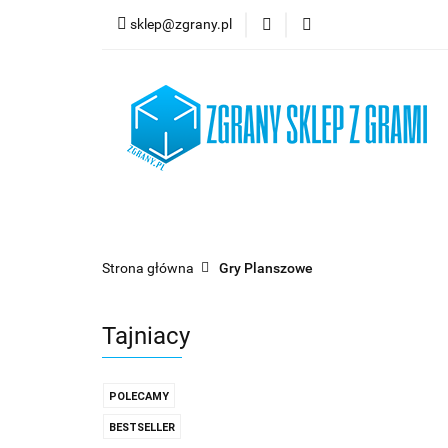
sklep@zgrany.pl
Nowości
Gry P
Brydż, Poker i Kart
Nowości
Gry Planszowe
Gry Karcian
Strona główna
Gry Planszowe
Tajniacy
POLECAMY
BESTSELLER