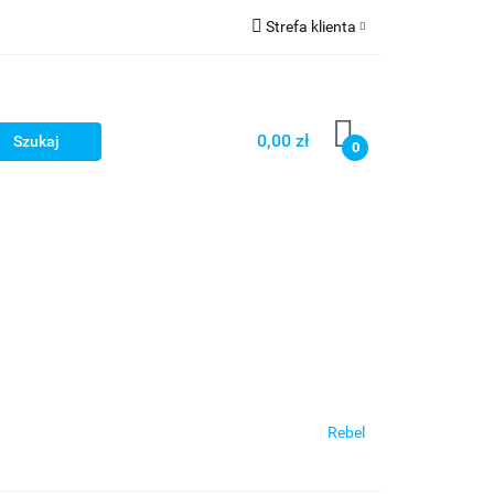
Strefa klienta
Zaloguj się
Zarejestruj się
0,00 zł
0
Dodaj zgłoszenie
Star Wars X-wing
Puzzle
Rebel