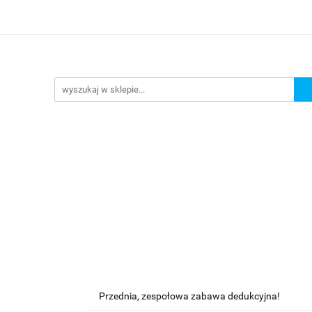
lanszowe
Gry Karciane
RPG
Akcesoria
y do Gry
Star Wars X-wing
Puzzle
e
RPG
Akcesoria
Brydż, Poker i Karty do Gry
Przednia, zespołowa zabawa dedukcyjna!