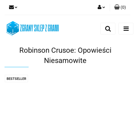
(
0
)
Zaloguj się
Zarejestruj się
Dodaj zgłoszenie
Robinson Crusoe: Opowieści
Niesamowite
BESTSELLER