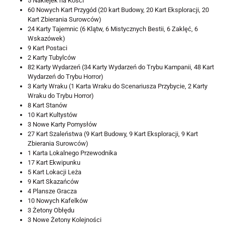
5 Naklejek na Kości
60 Nowych Kart Przygód (20 kart Budowy, 20 Kart Eksploracji, 20
Kart Zbierania Surowców)
24 Karty Tajemnic (6 Klątw, 6 Mistycznych Bestii, 6 Zaklęć, 6
Wskazówek)
9 Kart Postaci
2 Karty Tubylców
82 Karty Wydarzeń (34 Karty Wydarzeń do Trybu Kampanii, 48 Kart
Wydarzeń do Trybu Horror)
3 Karty Wraku (1 Karta Wraku do Scenariusza Przybycie, 2 Karty
Wraku do Trybu Horror)
8 Kart Stanów
10 Kart Kultystów
3 Nowe Karty Pomysłów
27 Kart Szaleństwa (9 Kart Budowy, 9 Kart Eksploracji, 9 Kart
Zbierania Surowców)
1 Karta Lokalnego Przewodnika
17 Kart Ekwipunku
5 Kart Lokacji Leża
9 Kart Skazańców
4 Plansze Gracza
10 Nowych Kafelków
3 Żetony Obłędu
3 Nowe Żetony Kolejności