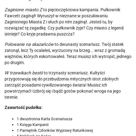
Zaginione miasto Z
to pięcioczęściowa kampania. Pułkownik
Fawcett zaginął! Wyruszył w nieznane w poszukiwaniu
Zaginionego Miasta Z i słuch po nim zaginął. Jesteś tu, by
rozwiązać tę zagadkę. Czy pułkownik żyje? Czy miasto z legend
istnieje? Co kryje pradawna puszcza?
Polowanie na skazańców
to dwunasty scenariusz. Twój statek
zatonął, lecz Ty ocalałeś, wyrzucony na brzeg... wraz z gromadą
więźniów, których eskortowałeś. Teraz musisz ich wytropić, jednego
po drugim.
W trzewikach bestii
to trzynasty scenariusz. Kultyści
przygotowują się do przebudzenia mitycznych istot zdolnych
zatrząść posadami cywilizowanego świata! Musisz ich
powstrzymać! Uzbrój się i bądź gotów pokonać wroga na jego
terenie.
Zawartość pudełka:
1 dwustronna Karta Scenariusza
1 Księga Kampanii
1 Pamiętnik Członków Wyprawy Ratunkowej