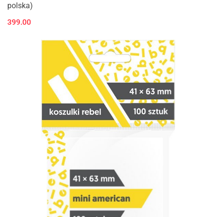
polska)
399.00