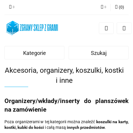
(
0
)
Zaloguj się
Zarejestruj się
Dodaj zgłoszenie
Kategorie
Szukaj
Akcesoria, organizery, koszulki, kostki
i inne
Organizery/wkłady/inserty do planszówek
na zamówienie
Poza organizerami w tej kategorii można znaleźć
koszulki na karty,
kostki, kubki do kości
i całą masą
innych przedmiotów
.