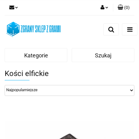
(
0
)
Zaloguj się
Zarejestruj się
Dodaj zgłoszenie
Kategorie
Szukaj
Kości elfickie