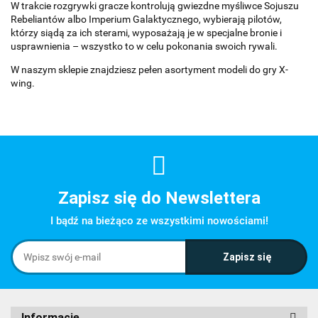
W trakcie rozgrywki gracze kontrolują gwiezdne myśliwce Sojuszu
Rebeliantów albo Imperium Galaktycznego, wybierają pilotów,
którzy siądą za ich sterami, wyposażają je w specjalne bronie i
usprawnienia – wszystko to w celu pokonania swoich rywali.
W naszym sklepie znajdziesz pełen asortyment modeli do gry X-
wing.
Zapisz się do Newslettera
I bądź na bieżąco ze wszystkimi nowościami!
Informacje