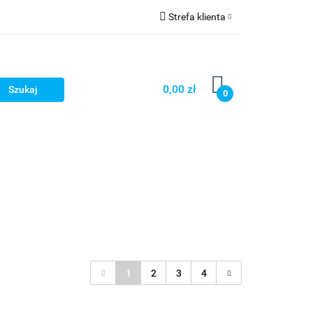
Strefa klienta
Zaloguj się
Zarejestruj się
0,00 zł
0
Dodaj zgłoszenie
Star Wars X-wing
Puzzle
1
2
3
4