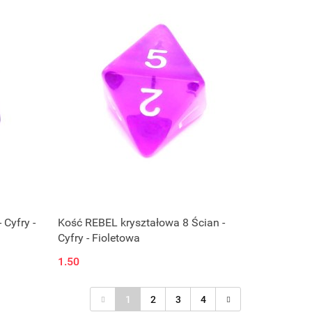
 Cyfry -
Kość REBEL kryształowa 8 Ścian -
Cyfry - Fioletowa
1.50
1
2
3
4