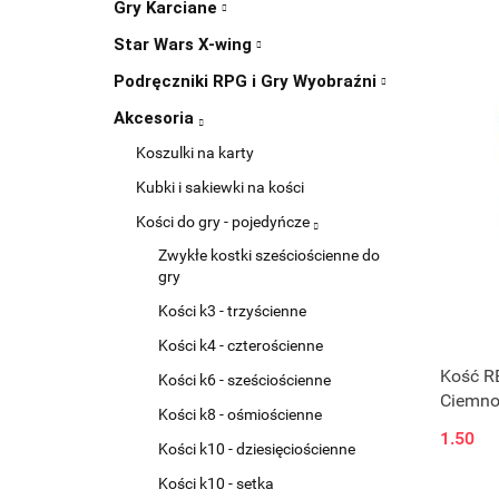
Gry Karciane
Star Wars X-wing
Podręczniki RPG i Gry Wyobraźni
Akcesoria
Koszulki na karty
Kubki i sakiewki na kości
Kości do gry - pojedyńcze
Zwykłe kostki sześciościenne do
gry
Kości k3 - trzyścienne
Kości k4 - czterościenne
Kość RE
Kości k6 - sześciościenne
Ciemno
Kości k8 - ośmiościenne
1.50
Kości k10 - dziesięciościenne
Kości k10 - setka