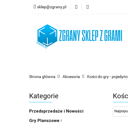
sklep@zgrany.pl
Nowości
Gry P
Brydż, Poker i Kart
Nowości
Gry Planszowe
Gry Karcian
Strona główna
Akcesoria
Kości do gry - pojedyń
Kategorie
Kośc
Przedsprzedaże i Nowości
Gry Planszowe