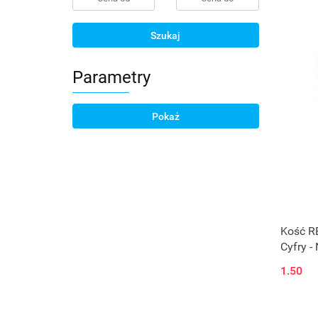
Szukaj
Parametry
Pokaż
Kość RE
Cyfry -
1.50