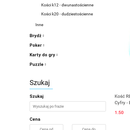
Kości k12 - dwunastościenne
Kości k20 - dudziestościenne
Inne
Brydż
Poker
Karty do gry
Puzzle
Szukaj
Kość RE
Szukaj
Cyfry - 
1.50
Cena