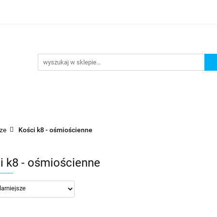
lanszowe
Gry Karciane
RPG
Akcesoria
y do Gry
Star Wars X-wing
Puzzle
e
RPG
Akcesoria
Brydż, Poker i Karty do Gry
cze
Kości k8 - ośmiościenne
i k8 - ośmiościenne