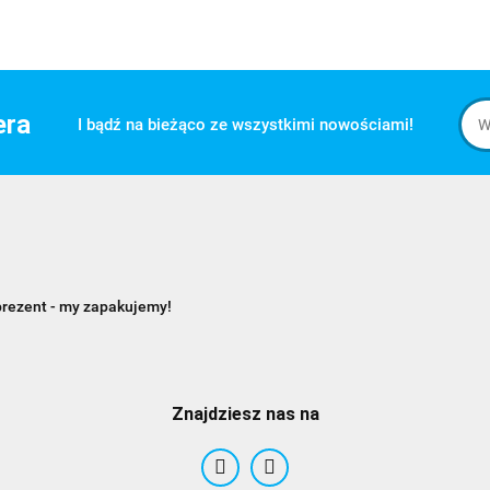
era
I bądź na bieżąco ze wszystkimi nowościami!
prezent - my zapakujemy!
Znajdziesz nas na