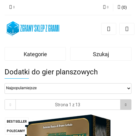
(
0
)
Zaloguj się
Zarejestruj się
Dodaj zgłoszenie
Kategorie
Szukaj
Dodatki do gier planszowych
BESTSELLER
POLECAMY