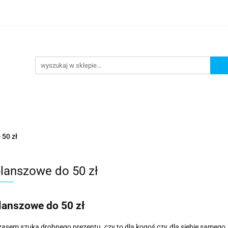
lanszowe
Gry Karciane
RPG
Akcesoria
y do Gry
Star Wars X-wing
Puzzle
e
RPG
Akcesoria
Brydż, Poker i Karty do Gry
 50 zł
planszowe do 50 zł
lanszowe do 50 zł
asem szuka drobnego prezentu, czy to dla kogoś czy dla siebie samego