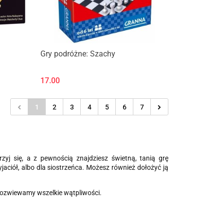
Gry podróżne: Szachy
17.00
1
2
3
4
5
6
7
yj się, a z pewnością znajdziesz świetną, tanią grę
jaciół, albo dla siostrzeńca. Możesz również dołożyć ją
 rozwiewamy wszelkie wątpliwości.