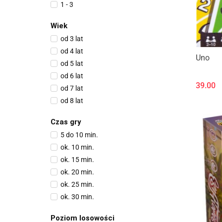
1 - 3
1 - 4
Wiek
1 - 5
od 3 lat
1 - 8
od 4 lat
2 - 4
Uno
od 5 lat
2 - 5
od 6 lat
2 - 6
39.00
od 7 lat
2 - 7
od 8 lat
2 - 8
od 10 lat
2 - 10
Czas gry
od 12 lat
3 - 6
5 do 10 min.
od 14 lat
3 - 9
ok. 10 min.
od 18 lat
3 - 10
ok. 15 min.
3 - 12
ok. 20 min.
3 - 15
ok. 25 min.
7 - 22
ok. 30 min.
ok. 45 min.
Poziom losowości
ok. 60 min.