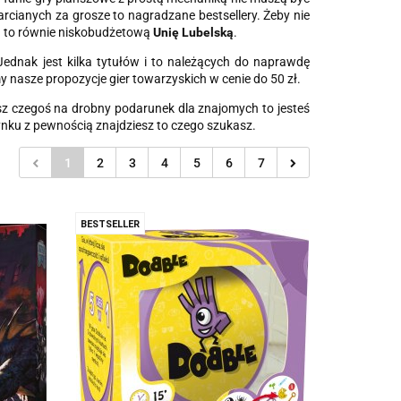
rcianych za grosze to nagradzane bestsellery. Żeby nie
za to równie niskobudżetową
Unię Lubelską
.
Jednak jest kilka tytułów i to należących do naprawdę
y nasze propozycje gier towarzyskich w cenie do 50 zł.
kasz czegoś na drobny podarunek dla znajomych to jesteś
nku z pewnością znajdziesz to czego szukasz.
1
2
3
4
5
6
7
BESTSELLER