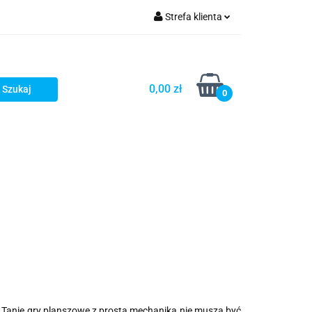
Strefa klienta
Zaloguj się
Zarejestruj się
0,00 zł
0
Dodaj zgłoszenie
Star Wars X-wing
Puzzle
. Tanie gry planszowe z prostą mechaniką nie muszą być