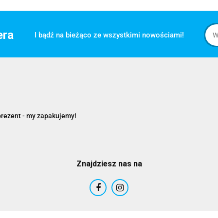
era
I bądź na bieżąco ze wszystkimi nowościami!
prezent - my zapakujemy!
Znajdziesz nas na