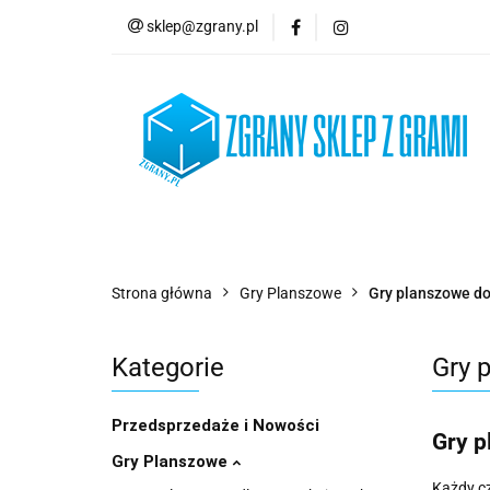
sklep@zgrany.pl
Nowości
Gry P
Brydż, Poker i Kart
Nowości
Gry Planszowe
Gry Karcian
Strona główna
Gry Planszowe
Gry planszowe do
Kategorie
Gry 
Przedsprzedaże i Nowości
Gry p
Gry Planszowe
Każdy cz