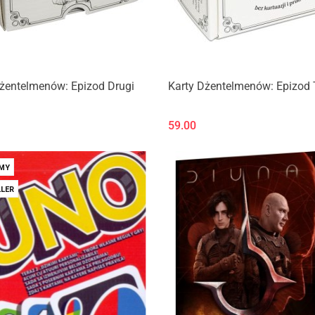
żentelmenów: Epizod Drugi
Karty Dżentelmenów: Epizod 
59.00
MY
LER