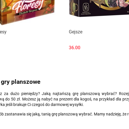
resy
Gejsze
36.00
 gry planszowe
z za dużo pieniędzy? Jaką najtańszą grę planszową wybrać? Rozejrz
ą do 50 zł. Możesz ją nabyć na prezent dla kogoś, na przykład dla przy
ka jeśli brakuje Ci czegoś do darmowej wysyłki.
ób zastanawia się jaką, tanią grę planszową wybrać. Mamy nadzieję, że