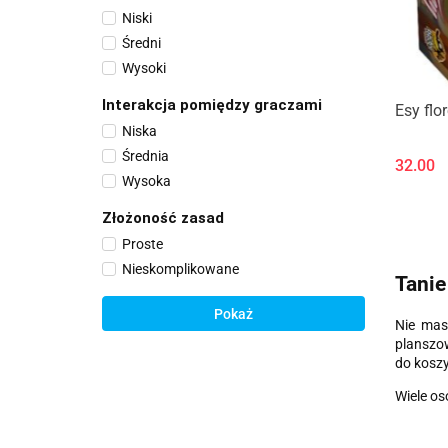
Niski
30 do 60 min.
Średni
Wysoki
Interakcja pomiędzy graczami
Esy flo
Niska
Średnia
32.00
Wysoka
Złożoność zasad
Proste
Nieskomplikowane
Tanie
Pokaż
Nie mas
planszow
do koszy
Wiele os