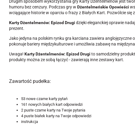
Drugim sposobem wykorzystania gry Karty Dżentelmenów jest tworz
humoru bez cenzury. Podczas gry w
Dżentelmeńskie Opowieści
wsz
wciągające historie w oparciu o frazy z Białych Kart. Pozwólcie si
Karty Dżentelmenów: Epizod Drugi
dzięki eleganckiej oprawie nada
prezent.
Jako jedyna na polskim rynku gra karciana zawiera anglojęzyczne o
pokonuje bariery międzykulturowe i umożliwia zabawę na między
Uwaga!
Karty Dżentelmenów: Epizod Drugi
to samodzielny produkt
produkty można ze sobą łączyć - zawierają inne zestawy kart.
Zawartość pudełka:
53 nowe czarne karty pytań
161 nowych białych kart odpowiedzi
2 puste czarne karty na Twoje pytania
4 puste białek karty na Twoje odpowiedzi
instrukcja