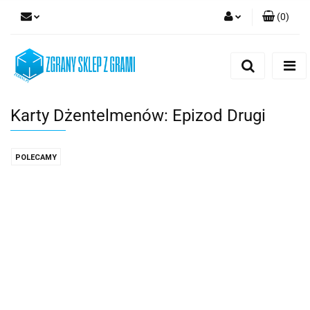
(
0
)
Zaloguj się
Zarejestruj się
Dodaj zgłoszenie
Karty Dżentelmenów: Epizod Drugi
POLECAMY