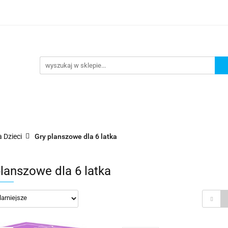
lanszowe
Gry Karciane
RPG
Akcesoria
y do Gry
Star Wars X-wing
Puzzle
e
RPG
Akcesoria
Brydż, Poker i Karty do Gry
 Dzieci
Gry planszowe dla 6 latka
planszowe dla 6 latka