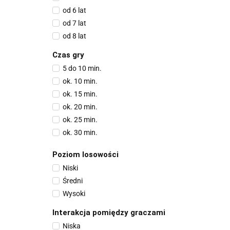
2 - 7
od 6 lat
2 - 8
od 7 lat
2 - 10
od 8 lat
3 - 6
3 - 10
Czas gry
3 - 12
5 do 10 min.
ok. 10 min.
ok. 15 min.
ok. 20 min.
ok. 25 min.
ok. 30 min.
ok. 45 min.
Poziom losowości
30 - 45 min.
Niski
ok. 60 min.
Średni
Wysoki
Interakcja pomiędzy graczami
Niska