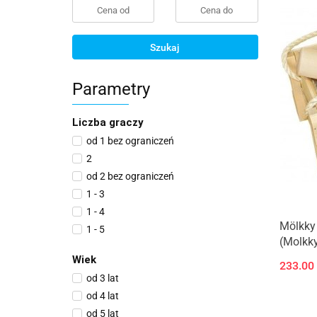
Szukaj
Parametry
Liczba graczy
od 1 bez ograniczeń
2
od 2 bez ograniczeń
1 - 3
1 - 4
Mölkky 
1 - 5
(Molkk
1 - 8
Wiek
233.00
2 - 4
od 3 lat
2 - 5
od 4 lat
2 - 6
od 5 lat