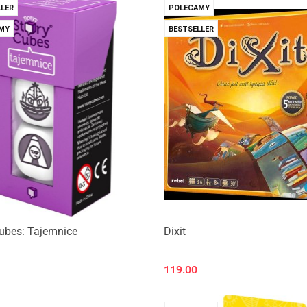
LER
POLECAMY
MY
BESTSELLER
ubes: Tajemnice
Dixit
119.00