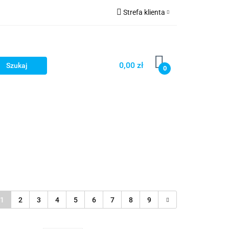
Strefa klienta
Zaloguj się
Zarejestruj się
0,00 zł
0
Dodaj zgłoszenie
Star Wars X-wing
Puzzle
1
2
3
4
5
6
7
8
9