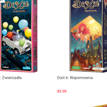
0: Zwierciadła
Dixit 6: Wspomnienia
82.00