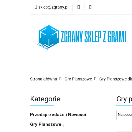
sklep@zgrany.pl
Nowości
Gry P
Brydż, Poker i Kart
Nowości
Gry Planszowe
Gry Karcian
Strona główna
Gry Planszowe
Gry Planszowe dla
Kategorie
Gry 
Przedsprzedaże i Nowości
Gry Planszowe