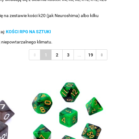
ię na zestawie kości k20 (jak Neuroshima) albo kilku
aj:
KOŚCI RPG NA SZTUKI
j niepowtarzalnego klimatu.
1
2
3
...
19