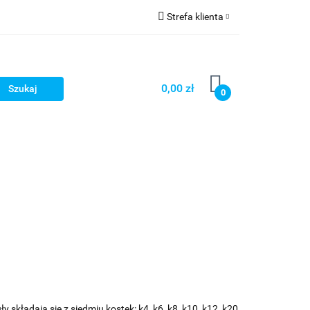
Strefa klienta
Zaloguj się
Zarejestruj się
0,00 zł
0
Dodaj zgłoszenie
Star Wars X-wing
Puzzle
 składają się z siedmiu kostek: k4, k6, k8, k10, k12, k20