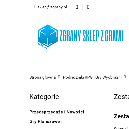
sklep@zgrany.pl
Nowości
Gry P
Brydż, Poker i Kart
Nowości
Gry Planszowe
Gry Karcian
Strona główna
Podręczniki RPG i Gry Wyobraźni
Kategorie
Zest
Przedsprzedaże i Nowości
Zesta
Gry Planszowe
Komplety