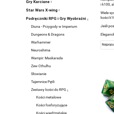
Gry Karciane
i k100, 
Star Wars X-wing
Wiele sy
kości k1
Podręczniki RPG i Gry Wyobraźni
Jeśli po
Diuna - Przygody w Imperium
Eleganck
Dungeons & Dragons
Warhammer
Neuroshima
Wampir: Maskarada
Zew Cthulhu
Słowianie
Tajemnice Pętli
Zestawy kości do RPG
Kości metalowe
Kości fosforyzujące
Kości wiedźmińskie