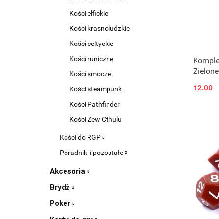
Kości elfickie
Kości krasnoludzkie
Kości celtyckie
Kości runiczne
Komplet
Zielone
Kości smocze
12.00
Kości steampunk
Kości Pathfinder
Kości Zew Cthulu
Kości do RGP
Poradniki i pozostałe
Akcesoria
Brydż
Poker