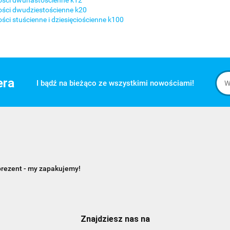
ości dwunastościenne k12
ści dwudziestościenne k20
ści stuścienne i dziesięciościenne k100
era
I bądź na bieżąco ze wszystkimi nowościami!
prezent - my zapakujemy!
Znajdziesz nas na