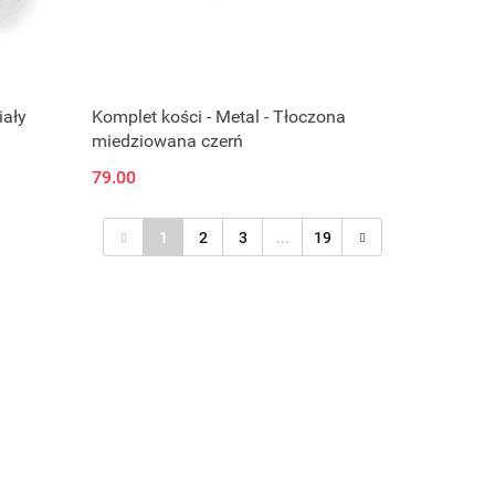
iały
Komplet kości - Metal - Tłoczona
miedziowana czerń
79.00
1
2
3
...
19