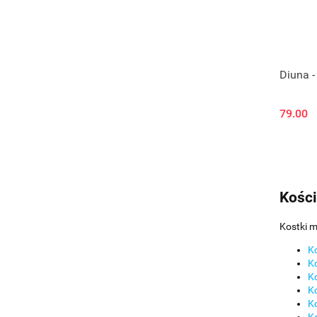
Diuna -
79.00
Kości
Kostki m
Ko
Ko
Ko
Ko
Ko