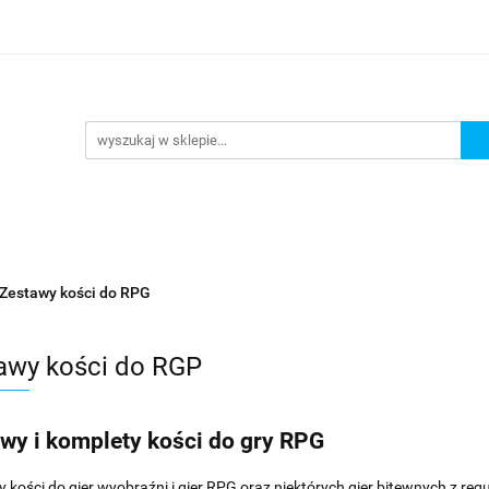
lanszowe
Gry Karciane
RPG
Akcesoria
y do Gry
Star Wars X-wing
Puzzle
e
RPG
Akcesoria
Brydż, Poker i Karty do Gry
Zestawy kości do RPG
awy kości do RGP
wy i komplety kości do gry RPG
 kości do gier wyobraźni i gier RPG oraz niektórych gier bitewnych z reguły