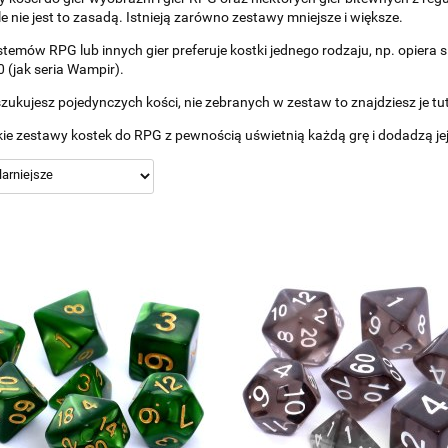
ale nie jest to zasadą. Istnieją zarówno zestawy mniejsze i większe.
stemów RPG lub innych gier preferuje kostki jednego rodzaju, np. opiera s
0 (jak seria Wampir).
szukujesz pojedynczych kości, nie zebranych w zestaw to znajdziesz je tut
ie zestawy kostek do RPG z pewnością uświetnią każdą grę i dodadzą je