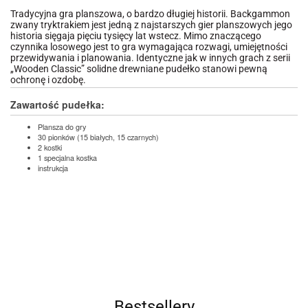
Tradycyjna gra planszowa, o bardzo długiej historii. Backgammon
zwany tryktrakiem jest jedną z najstarszych gier planszowych jego
historia sięgaja pięciu tysięcy lat wstecz. Mimo znaczącego
czynnika losowego jest to gra wymagająca rozwagi, umiejętności
przewidywania i planowania. Identyczne jak w innych grach z serii
„Wooden Classic” solidne drewniane pudełko stanowi pewną
ochronę i ozdobę.
Zawartość pudełka:
Plansza do gry
30 pionków (15 białych, 15 czarnych)
2 kostki
1 specjalna kostka
instrukcja
Bestsellery