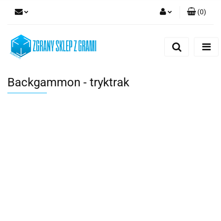
(
0
)
Zaloguj się
Zarejestruj się
Dodaj zgłoszenie
Backgammon - tryktrak