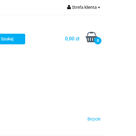
Strefa klienta
Zaloguj się
Zarejestruj się
0,00 zł
0
Dodaj zgłoszenie
Star Wars X-wing
Puzzle
Bicycle