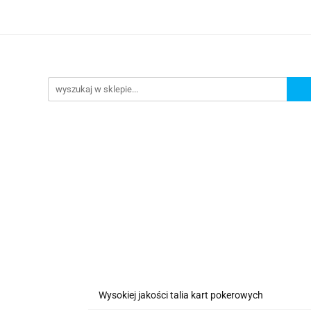
lanszowe
Gry Karciane
RPG
Akcesoria
y do Gry
Star Wars X-wing
Puzzle
e
RPG
Akcesoria
Brydż, Poker i Karty do Gry
Wysokiej jakości talia kart pokerowych