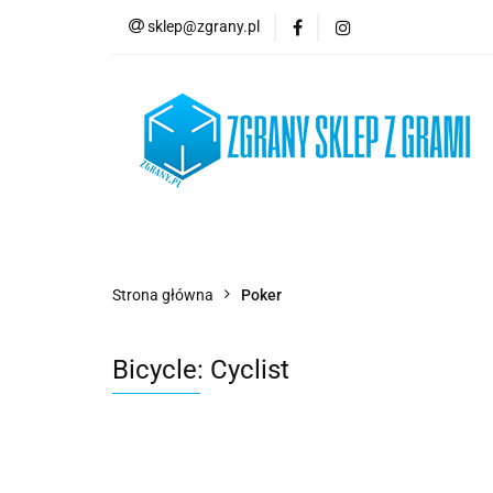
sklep@zgrany.pl
Nowości
Gry P
Brydż, Poker i Kart
Nowości
Gry Planszowe
Gry Karcian
Strona główna
Poker
Bicycle: Cyclist