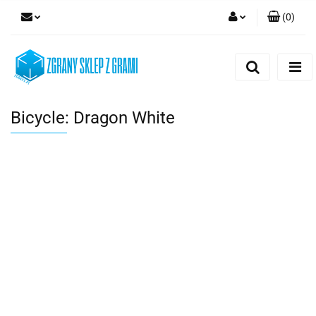
(
0
)
Zaloguj się
Zarejestruj się
Dodaj zgłoszenie
Bicycle: Dragon White