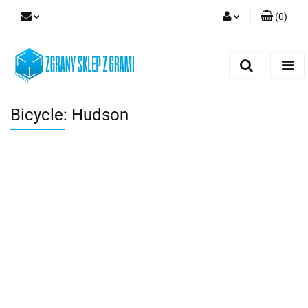
(
0
)
Zaloguj się
Zarejestruj się
Dodaj zgłoszenie
Bicycle: Hudson