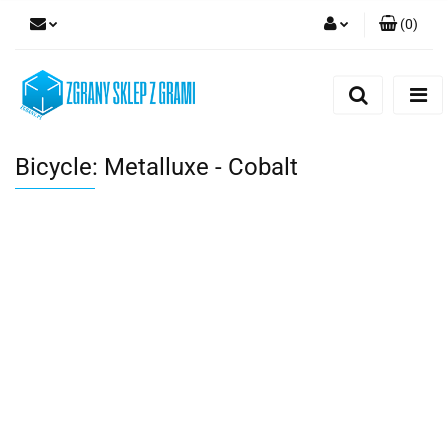
(
0
)
Zaloguj się
Zarejestruj się
Dodaj zgłoszenie
Bicycle: Metalluxe - Cobalt