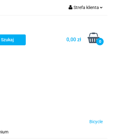
Strefa klienta
Zaloguj się
Zarejestruj się
0,00 zł
0
Dodaj zgłoszenie
Star Wars X-wing
Puzzle
Bicycle
mium