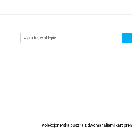
lanszowe
Gry Karciane
RPG
Akcesoria
y do Gry
Star Wars X-wing
Puzzle
e
RPG
Akcesoria
Brydż, Poker i Karty do Gry
Kolekcjonerska puszka z dwoma taliami kart pre