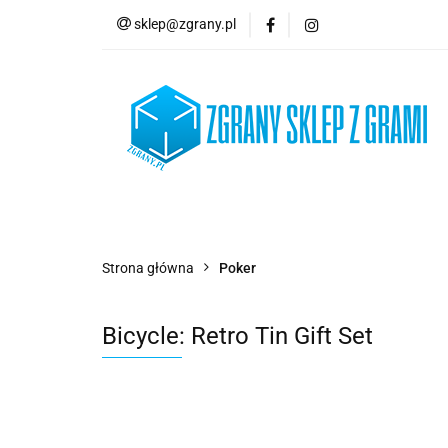
sklep@zgrany.pl
Nowości
Gry P
Brydż, Poker i Kart
Nowości
Gry Planszowe
Gry Karcian
Strona główna
Poker
Bicycle: Retro Tin Gift Set