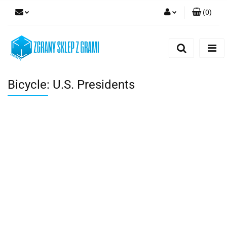
(
0
)
Zaloguj się
Zarejestruj się
Dodaj zgłoszenie
Bicycle: U.S. Presidents