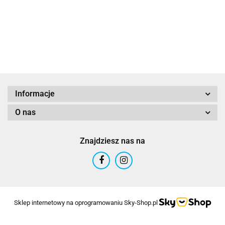
przeklętej
m
wyspie
"S
(edycja
Am
gra roku)
10
Informacje
O nas
Znajdziesz nas na
Sklep internetowy na oprogramowaniu Sky-Shop.pl