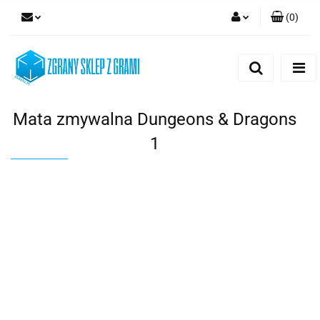
(
0
)
Zaloguj się
Zarejestruj się
Dodaj zgłoszenie
Mata zmywalna Dungeons & Dragons
1