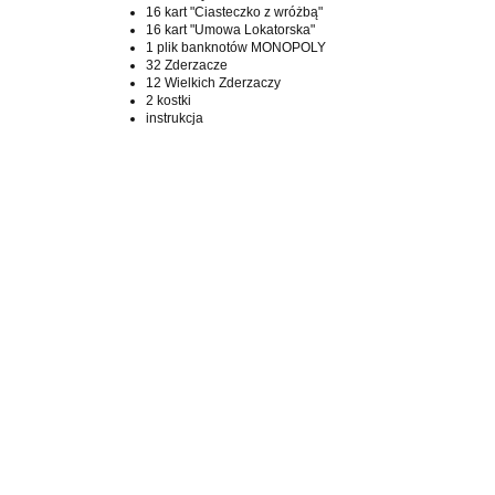
16 kart "Ciasteczko z wróżbą"
16 kart "Umowa Lokatorska"
1 plik banknotów MONOPOLY
32 Zderzacze
12 Wielkich Zderzaczy
2 kostki
instrukcja
Dixit