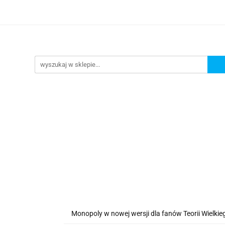
lanszowe
Gry Karciane
RPG
Akcesoria
y do Gry
Star Wars X-wing
Puzzle
e
RPG
Akcesoria
Brydż, Poker i Karty do Gry
Monopoly w nowej wersji dla fanów Teorii Wielki