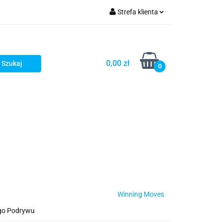
Strefa klienta
Zaloguj się
Zarejestruj się
0,00 zł
0
Dodaj zgłoszenie
Star Wars X-wing
Puzzle
Winning Moves
ego Podrywu