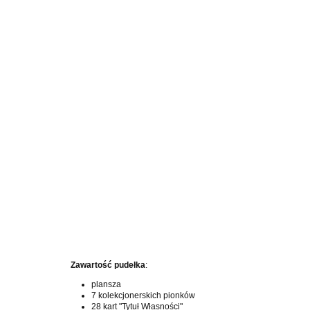
Zawartość pudełka
:
plansza
7 kolekcjonerskich pionków
28 kart "Tytuł Własności"