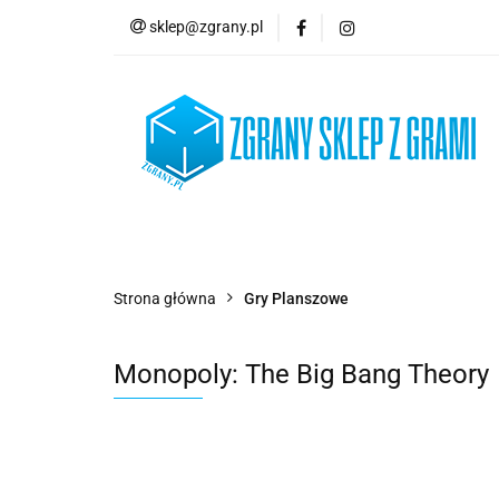
sklep@zgrany.pl
Nowości
Gry P
Brydż, Poker i Kart
Nowości
Gry Planszowe
Gry Karcian
Strona główna
Gry Planszowe
Monopoly: The Big Bang Theory