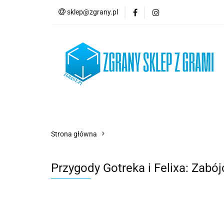
sklep@zgrany.pl
Nowości
Gry P
Brydż, Poker i Kart
Nowości
Gry Planszowe
Gry Karcian
Strona główna
Przygody Gotreka i Felixa: Zabó