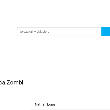
lanszowe
Gry Karciane
RPG
Akcesoria
y do Gry
Star Wars X-wing
Puzzle
e
RPG
Akcesoria
Brydż, Poker i Karty do Gry
jca Zombi
Nathan Long