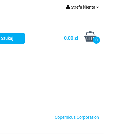
Strefa klienta
Zaloguj się
Zarejestruj się
0,00 zł
0
Dodaj zgłoszenie
Star Wars X-wing
Puzzle
Copernicus Corporation