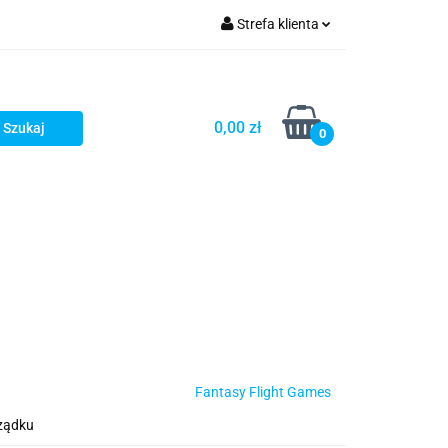
Strefa klienta
Zaloguj się
Zarejestruj się
0,00 zł
0
Dodaj zgłoszenie
Star Wars X-wing
Puzzle
Fantasy Flight Games
ządku