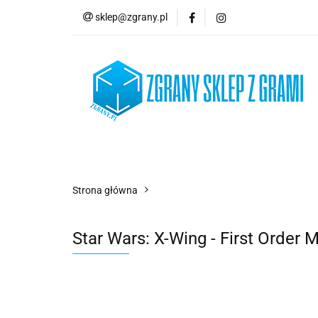
sklep@zgrany.pl
Nowości
Gry P
Brydż, Poker i Kart
Nowości
Gry Planszowe
Gry Karcian
Strona główna
Star Wars: X-Wing - First Order 