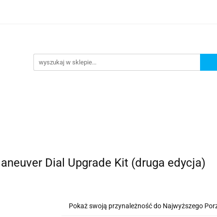
lanszowe
Gry Karciane
RPG
Akcesoria
y do Gry
Star Wars X-wing
Puzzle
e
RPG
Akcesoria
Brydż, Poker i Karty do Gry
Maneuver Dial Upgrade Kit (druga edycja)
Pokaż swoją przynależność do Najwyższego Por