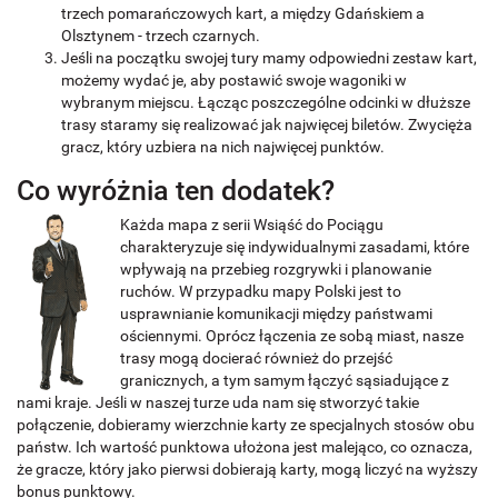
trzech pomarańczowych kart, a między Gdańskiem a
Olsztynem - trzech czarnych.
Jeśli na początku swojej tury mamy odpowiedni zestaw kart,
możemy wydać je, aby postawić swoje wagoniki w
wybranym miejscu. Łącząc poszczególne odcinki w dłuższe
trasy staramy się realizować jak najwięcej biletów. Zwycięża
gracz, który uzbiera na nich najwięcej punktów.
Co wyróżnia ten dodatek?
Każda mapa z serii Wsiąść do Pociągu
charakteryzuje się indywidualnymi zasadami, które
wpływają na przebieg rozgrywki i planowanie
ruchów. W przypadku mapy Polski jest to
usprawnianie komunikacji między państwami
ościennymi. Oprócz łączenia ze sobą miast, nasze
trasy mogą docierać również do przejść
granicznych, a tym samym łączyć sąsiadujące z
nami kraje. Jeśli w naszej turze uda nam się stworzyć takie
połączenie, dobieramy wierzchnie karty ze specjalnych stosów obu
państw. Ich wartość punktowa ułożona jest malejąco, co oznacza,
że gracze, który jako pierwsi dobierają karty, mogą liczyć na wyższy
bonus punktowy.