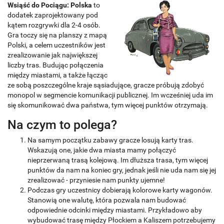
Wsiąść do Pociągu: Polska
to
dodatek zaprojektowany pod
kątem rozgrywki dla 2-4 osób.
Gra toczy się na planszy z mapą
Polski, a celem uczestników jest
zrealizowanie jak największej
liczby tras. Budując połączenia
między miastami, a także łącząc
ze sobą poszczególne kraje sąsiadujące, gracze próbują zdobyć
monopol w segmencie komunikacji publicznej. Im wcześniej uda im
się skomunikować dwa państwa, tym więcej punktów otrzymają.
Na czym to polega?
Na samym początku zabawy gracze losują karty tras.
Wskazują one, jakie dwa miasta mamy połączyć
nieprzerwaną trasą kolejową. Im dłuższa trasa, tym więcej
punktów da nam na koniec gry, jednak jeśli nie uda nam się jej
zrealizować - przyniesie nam punkty ujemne!
Podczas gry uczestnicy dobierają kolorowe karty wagonów.
Stanowią one walutę, która pozwala nam budować
odpowiednie odcinki między miastami. Przykładowo aby
wybudować trasę między Płockiem a Kaliszem potrzebujemy