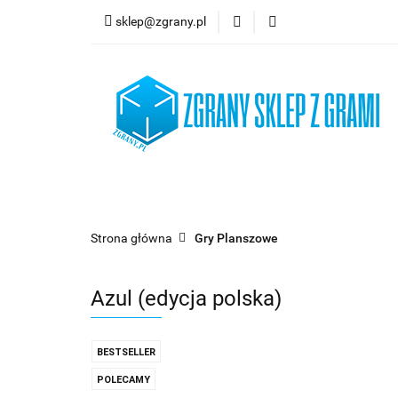
sklep@zgrany.pl
Nowości
Gry P
Brydż, Poker i Kart
Nowości
Gry Planszowe
Gry Karcian
Strona główna
Gry Planszowe
Azul (edycja polska)
BESTSELLER
POLECAMY