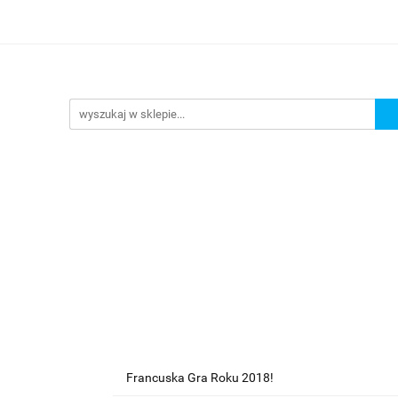
lanszowe
Gry Karciane
RPG
Akcesoria
y do Gry
Star Wars X-wing
Puzzle
e
RPG
Akcesoria
Brydż, Poker i Karty do Gry
Francuska Gra Roku 2018!