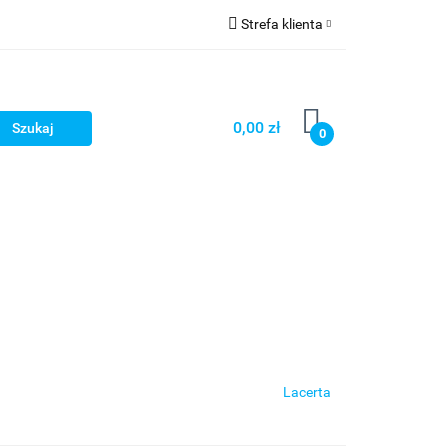
Strefa klienta
Zaloguj się
Zarejestruj się
0,00 zł
0
Dodaj zgłoszenie
Star Wars X-wing
Puzzle
Lacerta