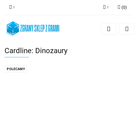
(
0
)
Zaloguj się
Zarejestruj się
Dodaj zgłoszenie
Cardline: Dinozaury
POLECAMY