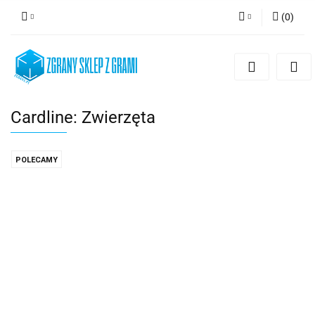
(
0
)
Zaloguj się
Zarejestruj się
Dodaj zgłoszenie
Cardline: Zwierzęta
POLECAMY