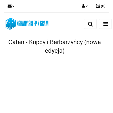
(
0
)
Zaloguj się
Zarejestruj się
Dodaj zgłoszenie
Catan - Kupcy i Barbarzyńcy (nowa
edycja)