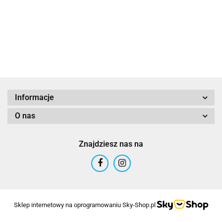
na
(5
przeklętej
m
wyspie
"S
(edycja
Am
gra roku)
10
Informacje
O nas
Znajdziesz nas na
Sklep internetowy na oprogramowaniu Sky-Shop.pl