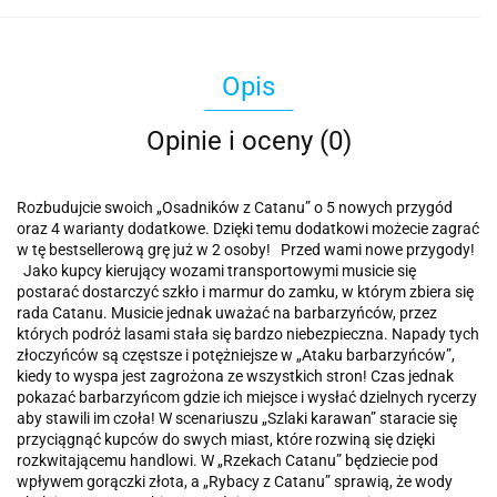
Opis
Opinie i oceny (0)
Rozbudujcie swoich „Osadników z Catanu” o 5 nowych przygód
oraz 4 warianty dodatkowe. Dzięki temu dodatkowi możecie zagrać
w tę bestsellerową grę już w 2 osoby! Przed wami nowe przygody!
Jako kupcy kierujący wozami transportowymi musicie się
postarać dostarczyć szkło i marmur do zamku, w którym zbiera się
rada Catanu. Musicie jednak uważać na barbarzyńców, przez
których podróż lasami stała się bardzo niebezpieczna. Napady tych
złoczyńców są częstsze i potężniejsze w „Ataku barbarzyńców”,
kiedy to wyspa jest zagrożona ze wszystkich stron! Czas jednak
pokazać barbarzyńcom gdzie ich miejsce i wysłać dzielnych rycerzy
aby stawili im czoła! W scenariuszu „Szlaki karawan” staracie się
przyciągnąć kupców do swych miast, które rozwiną się dzięki
rozkwitającemu handlowi. W „Rzekach Catanu” będziecie pod
wpływem gorączki złota, a „Rybacy z Catanu” sprawią, że wody