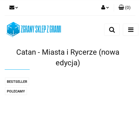
(
0
)
Zaloguj się
Zarejestruj się
Dodaj zgłoszenie
Catan - Miasta i Rycerze (nowa
edycja)
BESTSELLER
POLECAMY