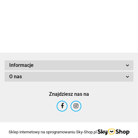
Re
180.00
11
na
201.00
(5
przeklętej
m
wyspie
"S
(edycja
Am
gra roku)
10
Informacje
O nas
Znajdziesz nas na
Sklep internetowy na oprogramowaniu Sky-Shop.pl