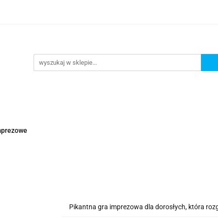
lanszowe
Gry Karciane
RPG
Akcesoria
y do Gry
Star Wars X-wing
Puzzle
e
RPG
Akcesoria
Brydż, Poker i Karty do Gry
mprezowe
Pikantna gra imprezowa dla dorosłych, która rozg