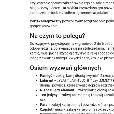
Czy jesteście gotowi zabrać swoje ego na salę gimna
niegrzeczny Cortex? Ta szybka i wyuzdana gra pozwoli
jednocześnie będzie źródłem ogromnej satysfakcji!
Cortex Niegrzeczny
pozwoli Wam rozgrzać obie półkule
gorące wyzwania!
Na czym to polega?
Do rozgrywki przystępujemy w gronie od 2 do 6 osób.
odpowiedzi na pojawiające się na stole zadania. Ten,
karcie, musi jak najszybciej przykryć ją ręką i podać
jedną z ćwiartek mózgu. Zwycięża ten, kto jako pierws
Osiem wyzwań głównych
Pamięć
– zakryj kartę dłonią i wymień 5 rzeczy, 
Labirynt
– „YEAH”, „AHH”, „OHH” czy „MMM”? Kt
dłonią i powiedz, które z wejść doprowadzi Cię
Niepasujący element
– zakryj kartę dłonią i o
Ten jedyny
– zakryj kartę dłonią i nazwij kszta
raz.
Para
– zakryj kartę dłonią i powiedz, która z po
Częstotliwość
– zakryj kartę dłonią i określ, k