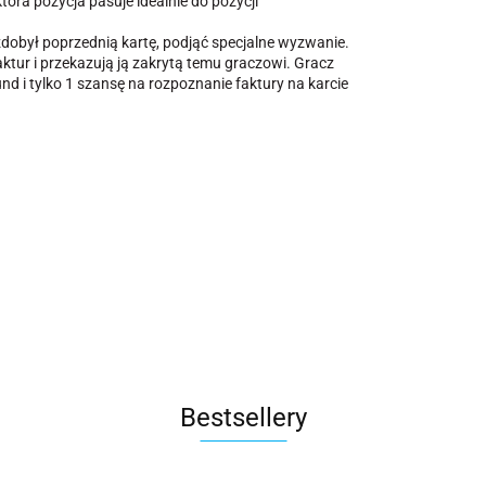
która pozycja pasuje idealnie do pozycji
zdobył poprzednią kartę, podjąć specjalne wyzwanie.
aktur i przekazują ją zakrytą temu graczowi. Gracz
d i tylko 1 szansę na rozpoznanie faktury na karcie
Bestsellery