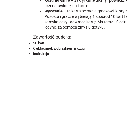
Rozumowanie
– zakryj kartę dłonią i powiedz, 
przedstawionej na karcie.
Wyzwanie
– ta karta pozwala graczowi, który 
Pozostali gracze wybierają 1 spośród 10 kart f
zamyka oczy i odwraca kartę. Ma teraz 10 sekun
jedynie za pomocą zmysłu dotyku.
Zawartość pudełka:
90 kart
6 układanek z obrazkiem mózgu
instrukcja