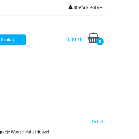
Strefa klienta
Zaloguj się
Zarejestruj się
0,00 zł
0
Dodaj zgłoszenie
Star Wars X-wing
Puzzle
Rebel
rzeje Wasze ciała i dusze!