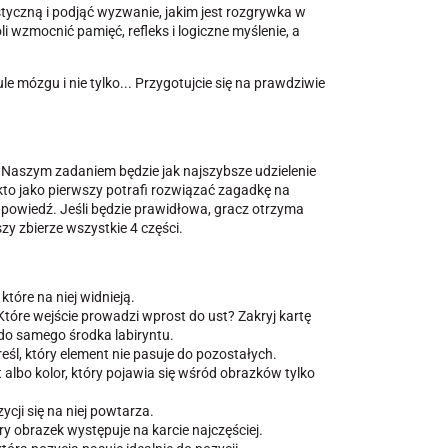
styczną i podjąć wyzwanie, jakim jest rozgrywka w
 wzmocnić pamięć, refleks i logiczne myślenie, a
 mózgu i nie tylko... Przygotujcie się na prawdziwie
 Naszym zadaniem będzie jak najszybsze udzielenie
 kto jako pierwszy potrafi rozwiązać zagadkę na
 odpowiedź. Jeśli będzie prawidłowa, gracz otrzyma
zy zbierze wszystkie 4 części.
które na niej widnieją.
óre wejście prowadzi wprost do ust? Zakryj kartę
 do samego środka labiryntu.
kreśl, który element nie pasuje do pozostałych.
łt albo kolor, który pojawia się wśród obrazków tylko
zycji się na niej powtarza.
tóry obrazek występuje na karcie najczęściej.