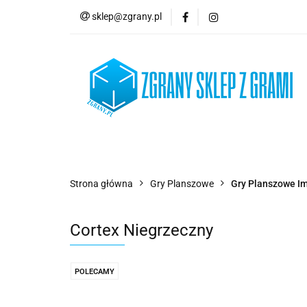
sklep@zgrany.pl
Nowości
Gry P
Brydż, Poker i Kart
Nowości
Gry Planszowe
Gry Karcian
Strona główna
Gry Planszowe
Gry Planszowe I
Cortex Niegrzeczny
POLECAMY