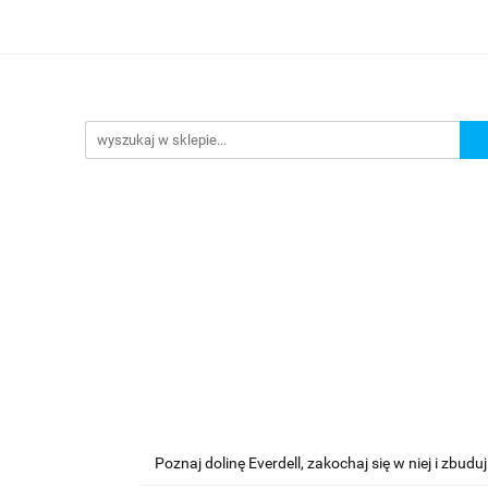
lanszowe
Gry Karciane
RPG
Akcesoria
y do Gry
Star Wars X-wing
Puzzle
e
RPG
Akcesoria
Brydż, Poker i Karty do Gry
Poznaj dolinę Everdell, zakochaj się w niej i zbud