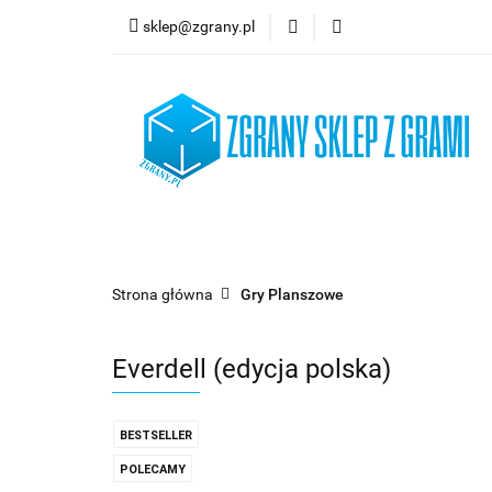
sklep@zgrany.pl
Nowości
Gry P
Brydż, Poker i Kart
Nowości
Gry Planszowe
Gry Karcian
Strona główna
Gry Planszowe
Everdell (edycja polska)
BESTSELLER
POLECAMY