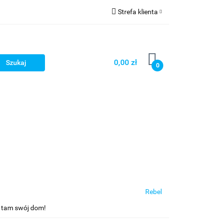
Strefa klienta
Zaloguj się
Zarejestruj się
0,00 zł
0
Dodaj zgłoszenie
Star Wars X-wing
Puzzle
Rebel
uj tam swój dom!