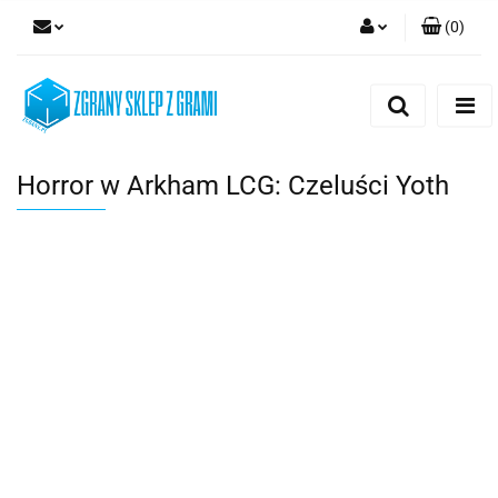
(
0
)
Zaloguj się
Zarejestruj się
Dodaj zgłoszenie
Horror w Arkham LCG: Czeluści Yoth