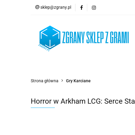
sklep@zgrany.pl
Nowości
Gry P
Brydż, Poker i Kart
Nowości
Gry Planszowe
Gry Karcian
Strona główna
Gry Karciane
Horror w Arkham LCG: Serce Sta