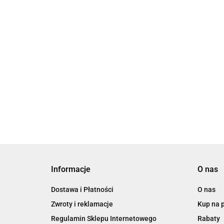
Robinson Crusoe: 
przeklętej wyspie (
180.00
Informacje
O nas
Dostawa i Płatności
O nas
Zwroty i reklamacje
Kup na 
Regulamin Sklepu Internetowego
Rabaty