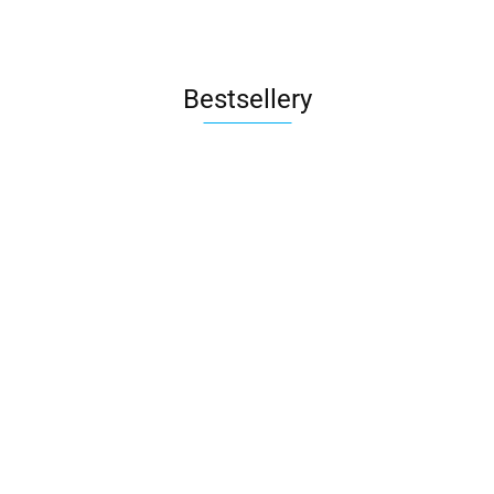
Bestsellery
Tajniacy
Na
skrzydłach
59.00
201.00