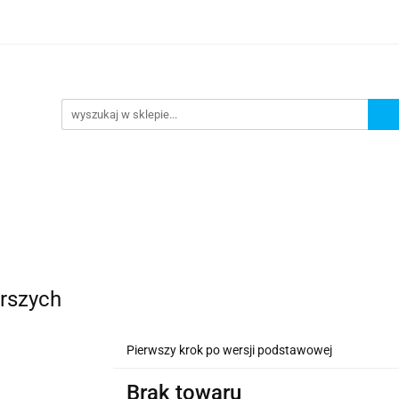
lanszowe
Gry Karciane
RPG
Akcesoria
y do Gry
Star Wars X-wing
Puzzle
e
RPG
Akcesoria
Brydż, Poker i Karty do Gry
rszych
Pierwszy krok po wersji podstawowej
Brak towaru