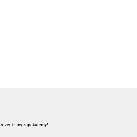
Przygoda na
Koszulki na karty Rebe
edycja gra roku)
"Standard American", 1
11.00
prezent - my zapakujemy!