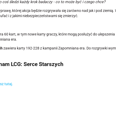
 coś śledzi każdy krok badaczy - co to może być i czego chce?
awę, której akcja będzie rozgrywała się zarówno nad jak i pod ziemią
fać i z jakimi niebezpieczeństwami się zmierzyć.
a 60 kart, w tym nowe karty graczy, które mogą posłużyć do ulepszenia i
mniana era.
ch
zawiera karty 192-228 z kampanii Zapomniana era. Do rozgrywki wym
kham LCG: Serce Starszych
z tutaj.