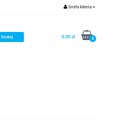
Strefa klienta
Zaloguj się
Zarejestruj się
0,00 zł
0
Dodaj zgłoszenie
Star Wars X-wing
Puzzle