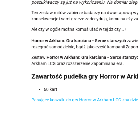
poszukiwaczy są już na wykończeniu. Na domiar złego
Ten zestaw mitów zabierze badaczy na dwuetapową wypr
konsekwencje i sami gracze zadecydują, komu należy zau
Ale czy w ogóle można komuś ufać w tej dziczy...?
Horror w Arkham: Gra karciana - Serce starszych
zawier
rozegrać samodzielnie, bądź jako część kampanii Zapo
Zestaw
Horror w Arkham: Gra karciana - Serce starszy
Arkham LCG oraz rozszerzenie Zapomniana era.
Zawartość pudełka gry Horror w Ar
60 kart
Pasujące koszulki do gry Horror w Arkham LCG znajdzies