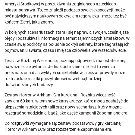
Ameryki Środkowej w poszukiwaniu zaginionego azteckiego
miasta-panstwa. To, co znaleźli podczas swojej ekspedycji, może
być największym naukowym odkryciem tego wieku - może też być
końcem Ziemi, jaką znamy.
W kolejnych scenariuszach starali się naprawić swoje wcześniejsze
błędy i poszukiwali informacji na temat tajemniczych artefaktów. W
czasie swej podróży na południe odkryli sekrety, które zagrażają ich
pojmowaniu świata, czasu i miejsca człowieka we wszechświecie.
Teraz, w Rozbitej Wieczności, poznają odpowiedzi na ostateczne,
najważniejsze pytania. Jednak ostrożnie - nie jest to wiedza
przeznaczona dla zwykłych śmiertelników, a ciężar prawdy może
roztrzaskać resztki poczytalności nawet najbardziej
doświadczonych badaczy.
Zestaw Horror w Arkham: Gra karciana - Rozbita wieczność
zawiera 60 kart, w tym nowe karty graczy, które mogą posłużyć do
ulepszenia istniejących talii oraz nowy scenariusz, który można
rozegrać samodzielnie, bądź jako część kampanii Zapomniana era.
Do rozgrywki wymagane są: zestaw podstawowy gry karcianej
Horror w Arkham LCG oraz rozszerzenie Zapomniana era.