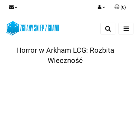
(
0
)
Zaloguj się
Zarejestruj się
Dodaj zgłoszenie
Horror w Arkham LCG: Rozbita
Wieczność