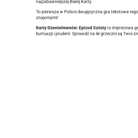
najzabawniejszej Białej Karty.
To pierwsza w Polsce dwujęzyczna gra tekstowa tego
znajomymi!
Karty Dżentelmenów: Epizod
Szósty
to imprezowa gr
kurtuazji i pruderii. Sprawdź na ile grzeczni są Twoi z