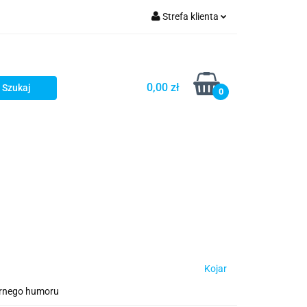
Strefa klienta
Zaloguj się
Zarejestruj się
0,00 zł
0
Dodaj zgłoszenie
Star Wars X-wing
Puzzle
Kojar
arnego humoru