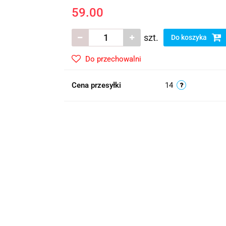
59.00
szt.
Do koszyka
Do przechowalni
Cena przesyłki
14