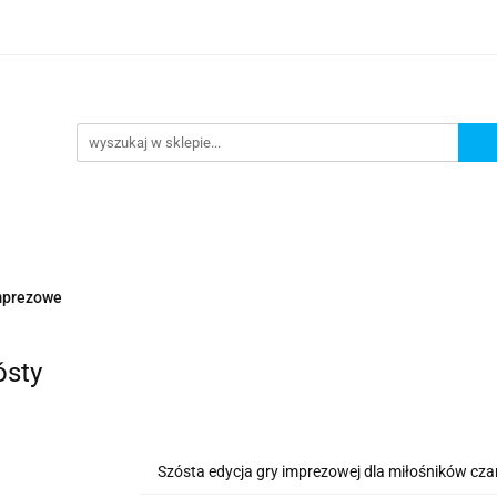
lanszowe
Gry Karciane
RPG
Akcesoria
y do Gry
Star Wars X-wing
Puzzle
e
RPG
Akcesoria
Brydż, Poker i Karty do Gry
mprezowe
ósty
Szósta edycja gry imprezowej dla miłośników cz