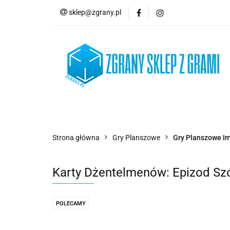
sklep@zgrany.pl
Nowości
Gry P
Brydż, Poker i Kart
Nowości
Gry Planszowe
Gry Karcian
Strona główna
Gry Planszowe
Gry Planszowe I
Karty Dżentelmenów: Epizod Sz
POLECAMY