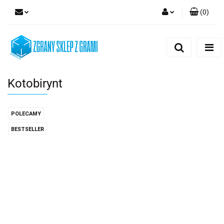
(
0
)
Zaloguj się
Zarejestruj się
Dodaj zgłoszenie
Kotobirynt
POLECAMY
BESTSELLER