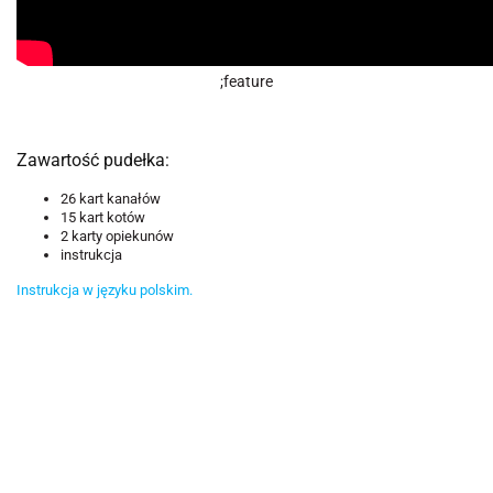
;feature
Zawartość pudełka:
26 kart kanałów
15 kart kotów
2 karty opiekunów
instrukcja
Instrukcja w języku polskim
.