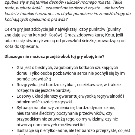
zgubiła się w plątaninie dachów i uliczek nocnego miasta. Takie
małe, puchate kotki... czasami może niezbyt czyste... ale bardzo
kocie i z taaakimi oczami... no chyba pomożesz im znaleźć drogę do
kochających opiekunów, prawda?
Celem gry jest zdobycie jak największej liczby punktów (punkty
znajdują się na kartach Kotów). Gracz zdobywa kartę Kota, jeśli
uda mu się stworzyć wolną od przeszkód ścieżkę prowadzącą od
Kota do Opiekuna.
Dlaczego nie możesz przejść obok tej gry obojętnie?
Gra jest o biednych, zagubionych kotkach szukających
domu. Tylko osoba pozbawiona serca nie pochyli się by im
pomóc, prawda? ;)
Rozgrywka jest bardzo szybka i, co ciekawsze, w trakcie
rozpędza się jeszcze bardziej.
Losowy układ planszy gwarantuje wysoką regrywalność i
odmienność każdej rozgrywki.
Sytuacja na planszy zmienia się bardzo dynamicznie,
nieustannie śledzimy poczynania przeciwników, czy
przypadkiem nie zauważą tego, co my widzimy, czy nie
otworzą nam nowych możliwości itd.
Ilustracje są nie tylko ładne, ale też bardzo przejrzyste, co jest