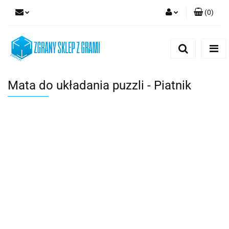
(
0
)
Zaloguj się
Zarejestruj się
Dodaj zgłoszenie
Mata do układania puzzli - Piatnik